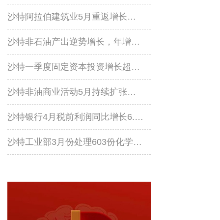
沙特阿拉伯建筑业5月重返增长区间
沙特非石油产出逆势增长，年增幅达2.1%
沙特一季度固定资本投资增长超5%，达954亿美元
沙特非油商业活动5月持续扩张，PMI升至52.8
沙特银行4月税前利润同比增长6.1%，达到21亿美元
沙特工业部3月份处理603份化学品通关申请