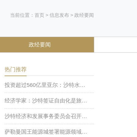
当前位置：
首页
>
信息发布
>
政经要闻
政经要闻
热门推荐
投资超过560亿里亚尔：沙特水务伙伴公司推动私营部门参与实现水资源可持续发展
经济学家：沙特签证自由化是旅游业增长的关键
沙特经济和发展事务委员会召开视频会议
萨勒曼国王能源城签署能源领域标准化及专业化厂房开发协议